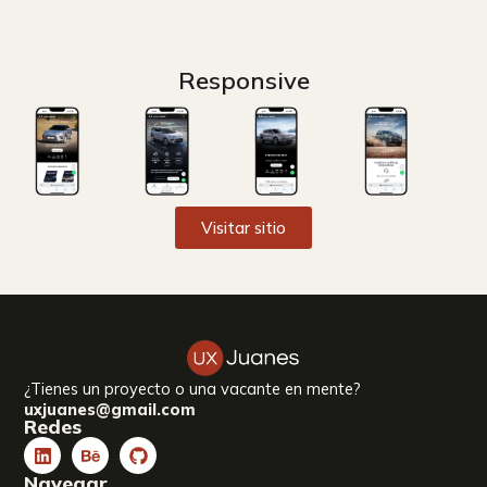
Responsive
Visitar sitio
¿Tienes un proyecto o una vacante en mente?
uxjuanes@gmail.com
Redes
Linkedin
Behance
Github
Navegar